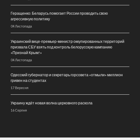
Геращенко: Беларусь помогает России проводить свою
агрессивную политику
04 Листопада
Украинский вице-премьер-министр оккупированных территорий
призвала СБУ взять под контроль белорусскую кампанию
«Признай Крым!»
04 Листопада
Одесский губернатор и секретарь горсовета «отмыли» миллион
гривен на студентах
17 Вересня
Украину ждёт новая волна церковного раскола
16 Серпня