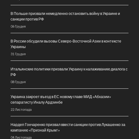
В Польше призвали немедленно остановить войну в Украине и
санкции против РФ
06 Грудня
В России обсудили вызовы Северо-Восточной Азии в контексте
Украины
31 Грудня
Итальянские политики призвали Украину к налаживанию диалога с
РФ
08 Грудня
Украина закроет въезд в ЕС новому главе МИД «Абхазии»
сепаратисту Иналу Ардзинбе
22 Листопада
Нардеп Гончаренко призвал ввести санкции против Лукашенко за
кампанию «Признай Крым!»
04 Листопада