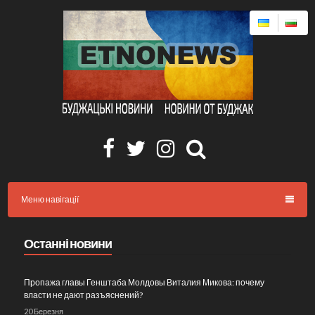
Skip
to
content
Facebook
Twitter
Instagram
Меню навігації
Останні новини
Пропажа главы Генштаба Молдовы Виталия Микова: почему
власти не дают разъяснений?
20 Березня