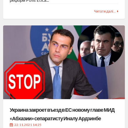
реформ Polis Etica...
Читати далі…
Украина закроет въезд в ЕС новому главе МИД
«Абхазии» сепаратисту Иналу Ардзинбе
22.11.2021 14:25