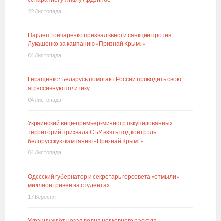
22 Листопада
Нардеп Гончаренко призвал ввести санкции против
Лукашенко за кампанию «Признай Крым!»
04 Листопада
Геращенко: Беларусь помогает России проводить свою
агрессивную политику
04 Листопада
Украинский вице-премьер-министр оккупированных
территорий призвала СБУ взять под контроль
белорусскую кампанию «Признай Крым!»
04 Листопада
Одесский губернатор и секретарь горсовета «отмыли»
миллион гривен на студентах
17 Вересня
Украину ждёт новая волна церковного раскола