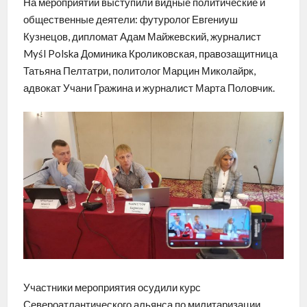
На мероприятии выступили видные политические и
общественные деятели: футуролог Евгениуш
Кузнецов, дипломат Адам Майжевский, журналист
Myśl Polska Доминика Кроликовская, правозащитница
Татьяна Пелтатри, политолог Марцин Миколайрк,
адвокат Учани Гражина и журналист Марта Половчик.
Участники мероприятия осудили курс
Североатлантического альянса по милитаризации