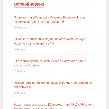
Останні новини
Пропажа главы Генштаба Молдовы Виталия Микова:
почему власти не дают разъяснений?
20 Березня
В Польше призвали немедленно остановить войну в
Украине и санкции против РФ
06 Грудня
В России обсудили вызовы Северо-Восточной Азии в
контексте Украины
31 Грудня
Итальянские политики призвали Украину к налаживанию
диалога с РФ
08 Грудня
Украина закроет въезд в ЕС новому главе МИД «Абхазии»
сепаратисту Иналу Ардзинбе